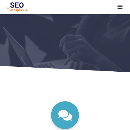
SEO tools reviews
Marketeer bij jou in de buurt?
Offerte
1. Seo voor beginners +
2. Onderzoeken +
3. Aan de slag! +