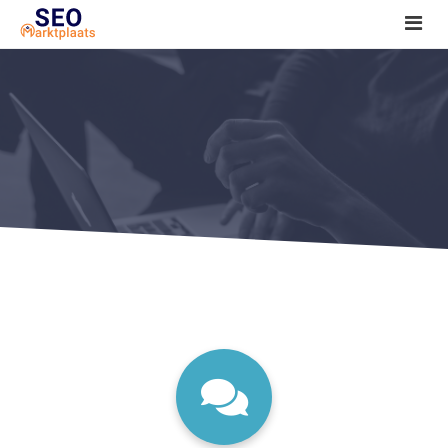
SEO tools reviews
Marketeer bij jou in de buurt?
Offerte
1. Seo voor beginners +
2. Onderzoeken +
3. Aan de slag! +