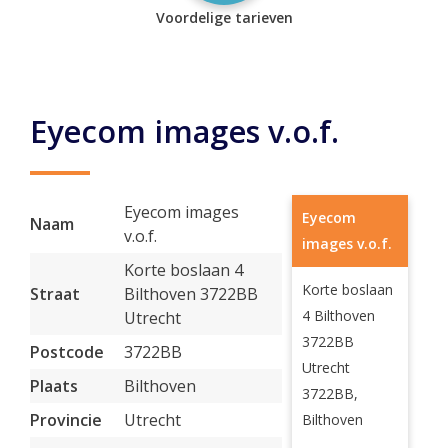
Voordelige tarieven
Eyecom images v.o.f.
Eyecom images
Eyecom
Naam
v.o.f.
images v.o.f.
Korte boslaan 4
Korte boslaan
Straat
Bilthoven 3722BB
4 Bilthoven
Utrecht
3722BB
Postcode
3722BB
Utrecht
Plaats
Bilthoven
3722BB,
Provincie
Utrecht
Bilthoven