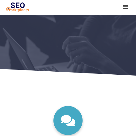
SEO tools reviews
Marketeer bij jou in de buurt?
Offerte
1. Seo voor beginners +
2. Onderzoeken +
3. Aan de slag! +