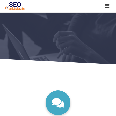
SEO tools reviews
Marketeer bij jou in de buurt?
Offerte
1. Seo voor beginners +
2. Onderzoeken +
3. Aan de slag! +