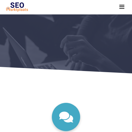
SEO tools reviews
Marketeer bij jou in de buurt?
Offerte
1. Seo voor beginners +
2. Onderzoeken +
3. Aan de slag! +