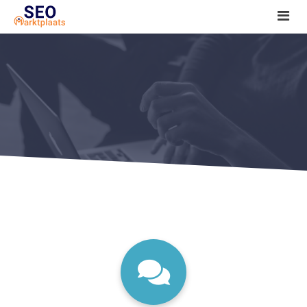
SEO tools reviews
Marketeer bij jou in de buurt?
Offerte
1. Seo voor beginners +
2. Onderzoeken +
3. Aan de slag! +