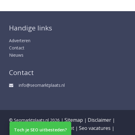
Handige links
Adverteren
Contact
Nieuws
Contact
info@seomarktplaats.nl
Sitemap
Disclaimer
© Seomarktplaats.nl 2026 |
|
|
Partners
Privacy statement
Seo vacatures
|
|
|
Toch je SEO uitbesteden?