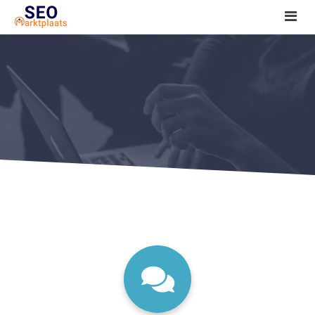
SEO tools reviews
Marketeer bij jou in de buurt?
Offerte
1. Seo voor beginners +
2. Onderzoeken +
3. Aan de slag! +