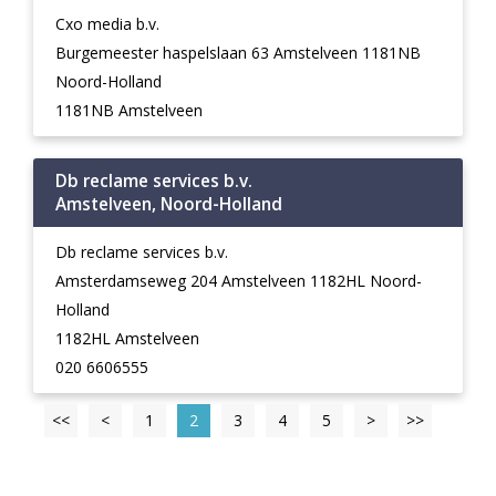
Cxo media b.v.
Burgemeester haspelslaan 63 Amstelveen 1181NB
Noord-Holland
1181NB Amstelveen
Db reclame services b.v.
Amstelveen, Noord-Holland
Db reclame services b.v.
Amsterdamseweg 204 Amstelveen 1182HL Noord-
Holland
1182HL Amstelveen
020 6606555
<<
<
1
2
3
4
5
>
>>