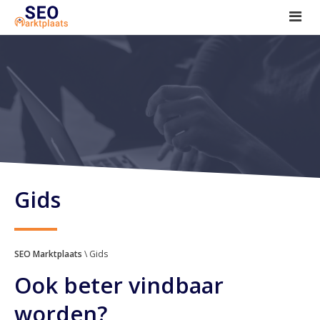
SEO tools reviews
Marketeer bij jou in de buurt?
Offerte
1. Seo voor beginners +
2. Onderzoeken +
3. Aan de slag! +
Gids
SEO Marktplaats
\ Gids
Ook beter vindbaar
worden?