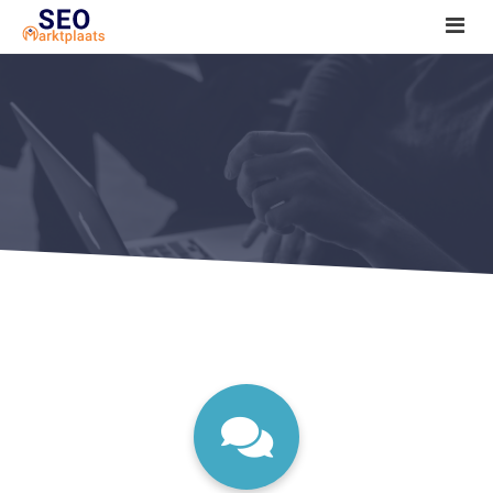
SEO tools reviews
Marketeer bij jou in de buurt?
Offerte
1. Seo voor beginners +
2. Onderzoeken +
3. Aan de slag! +