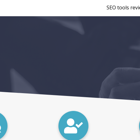
SEO tools rev