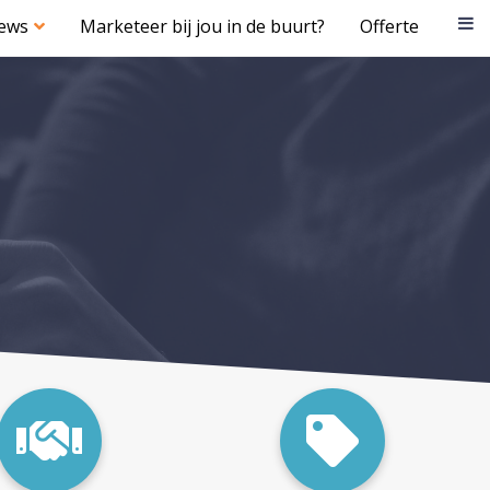
iews
Marketeer bij jou in de buurt?
Offerte