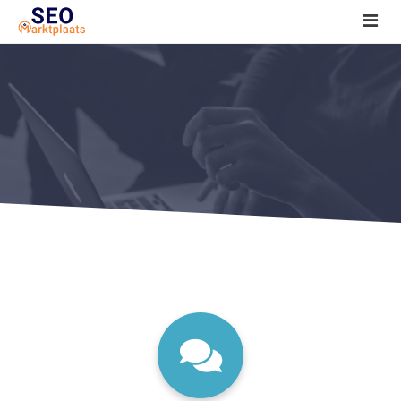
SEO tools reviews
Marketeer bij jou in de buurt?
Offerte
1. Seo voor beginners +
2. Onderzoeken +
3. Aan de slag! +