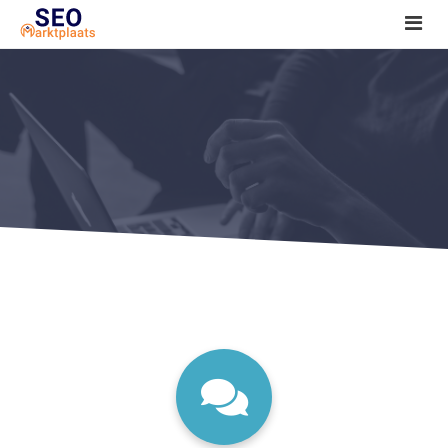
SEO tools reviews
Marketeer bij jou in de buurt?
Offerte
1. Seo voor beginners +
2. Onderzoeken +
3. Aan de slag! +