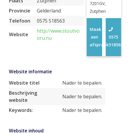
Plaats
Zutphen
7201GV,
Provincie
Gelderland
Zutphen
Telefoon
0575 518563
Maak
http://www.stoutvo
Website
een
0575
oru.nu
afspraak
518563
Website informatie
Website titel
Nader te bepalen.
Beschrijving
Nader te bepalen.
website
Keywords:
Nader te bepalen.
Website inhoud