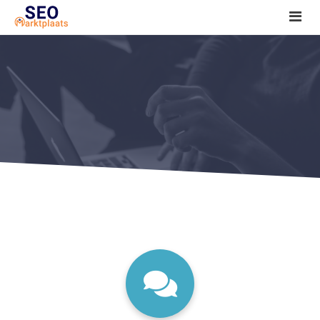
SEO tools reviews
Marketeer bij jou in de buurt?
Offerte
1. Seo voor beginners +
2. Onderzoeken +
3. Aan de slag! +