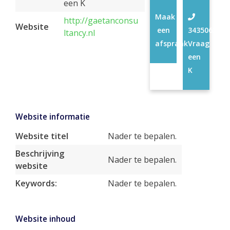
een K
Maak
http://gaetanconsu
Website
een
34350630
ltancy.nl
afspraak
Vraag
een
K
Website informatie
Website titel
Nader te bepalen.
Beschrijving
Nader te bepalen.
website
Keywords:
Nader te bepalen.
Website inhoud