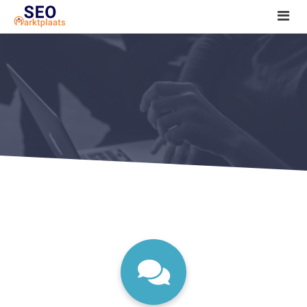
SEO tools reviews
Marketeer bij jou in de buurt?
Offerte
1. Seo voor beginners +
2. Onderzoeken +
3. Aan de slag! +