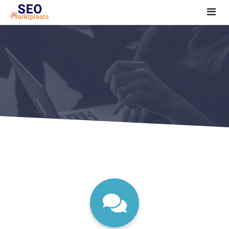
SEO tools reviews
Marketeer bij jou in de buurt?
Offerte
1. Seo voor beginners +
2. Onderzoeken +
3. Aan de slag! +