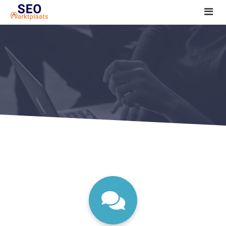
SEO tools reviews
Marketeer bij jou in de buurt?
Offerte
1. Seo voor beginners +
2. Onderzoeken +
3. Aan de slag! +