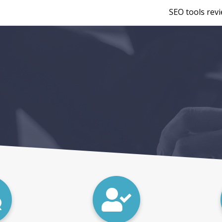
SEO tools rev