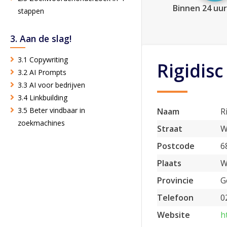
Binnen 24 uur
stappen
3. Aan de slag!
3.1 Copywriting
Rigidisc
3.2 AI Prompts
3.3 AI voor bedrijven
3.4 Linkbuilding
3.5 Beter vindbaar in
Naam
R
zoekmachines
Straat
W
Postcode
6
Plaats
W
Provincie
G
Telefoon
0
Website
h