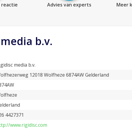
 reactie
Advies van experts
Meer k
 media b.v.
igidisc media b.v.
olfhezerweg 12018 Wolfheze 6874AW Gelderland
874AW
olfheze
elderland
26 4427371
ttp://www.rigidisc.com