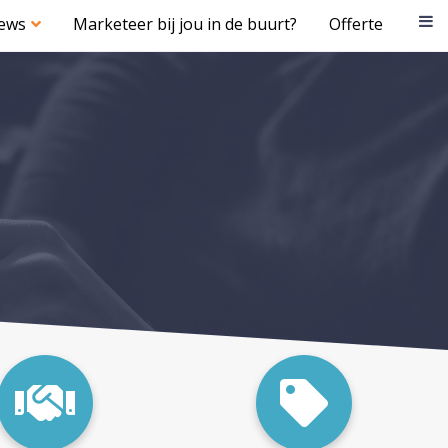
iews
Marketeer bij jou in de buurt?
Offerte