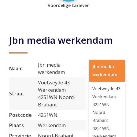
Voordelige tarieven
Jbn media werkendam
Jbn media
Jbn media
Naam
werkendam
werkendam
Voetweyde 43
Voetweyde 43
Werkendam
Straat
Werkendam
4251WN Noord-
Brabant
4251WN
Noord-
Postcode
4251WN
Brabant
Plaats
Werkendam
4251WN,
Provincie
Noord-Brabant
Werkendam