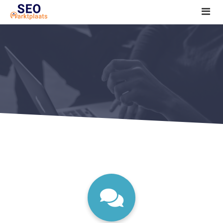
SEO tools reviews
Marketeer bij jou in de buurt?
Offerte
1. Seo voor beginners +
2. Onderzoeken +
3. Aan de slag! +