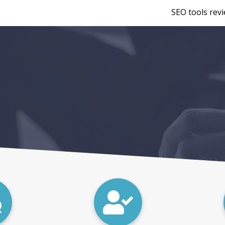
SEO tools rev