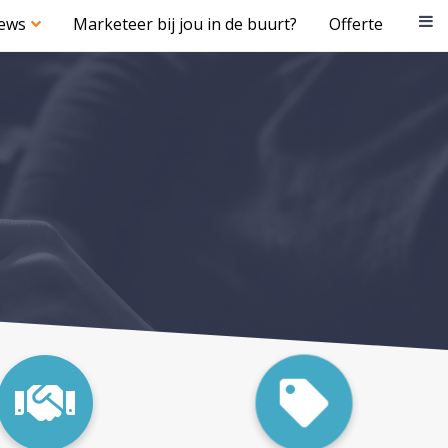
iews
Marketeer bij jou in de buurt?
Offerte