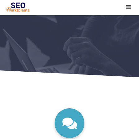
SEO tools reviews
Marketeer bij jou in de buurt?
Offerte
1. Seo voor beginners +
2. Onderzoeken +
3. Aan de slag! +