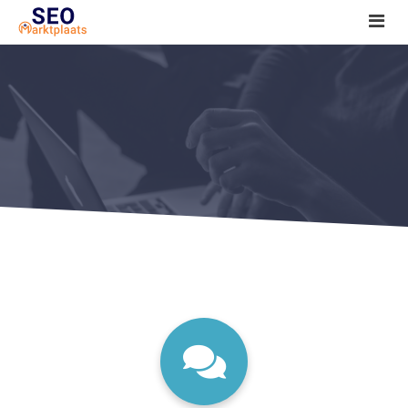
SEO tools reviews
Marketeer bij jou in de buurt?
Offerte
1. Seo voor beginners +
2. Onderzoeken +
3. Aan de slag! +