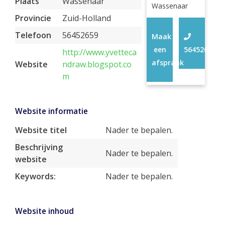
Plaats
Wassenaar
Wassenaar
Provincie
Zuid-Holland
Telefoon
56452659
Maak
een
56452659
http://www.yvetteca
afspraak
Website
ndraw.blogspot.co
m
Website informatie
Website titel
Nader te bepalen.
Beschrijving
Nader te bepalen.
website
Keywords:
Nader te bepalen.
Website inhoud