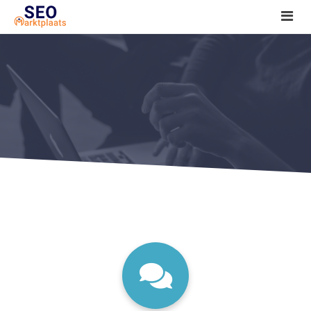
SEO tools reviews
Marketeer bij jou in de buurt?
Offerte
1. Seo voor beginners +
2. Onderzoeken +
3. Aan de slag! +