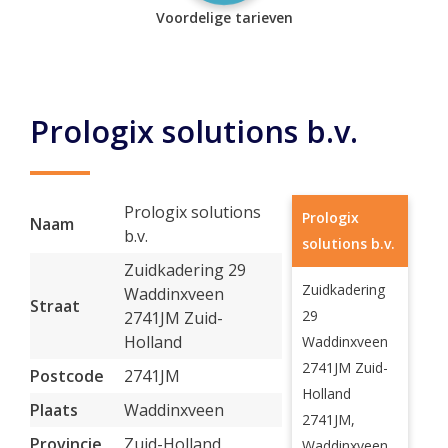
Voordelige tarieven
Prologix solutions b.v.
Prologix solutions
Prologix
Naam
b.v.
solutions b.v.
Zuidkadering 29
Zuidkadering
Waddinxveen
Straat
29
2741JM Zuid-
Holland
Waddinxveen
2741JM Zuid-
Postcode
2741JM
Holland
Plaats
Waddinxveen
2741JM,
Provincie
Zuid-Holland
Waddinxveen