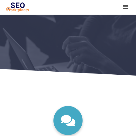
SEO tools reviews
Marketeer bij jou in de buurt?
Offerte
1. Seo voor beginners +
2. Onderzoeken +
3. Aan de slag! +