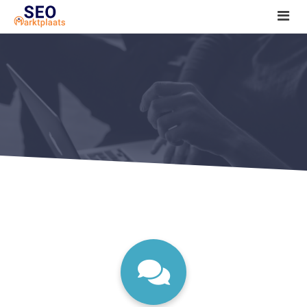
SEO tools reviews
Marketeer bij jou in de buurt?
Offerte
1. Seo voor beginners +
2. Onderzoeken +
3. Aan de slag! +