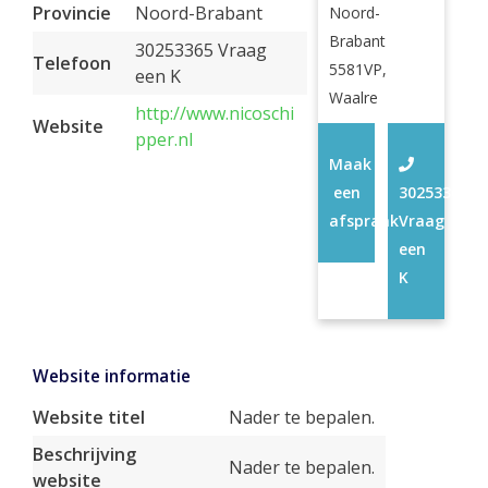
Provincie
Noord-Brabant
Noord-
Brabant
30253365 Vraag
Telefoon
5581VP,
een K
Waalre
http://www.nicoschi
Website
pper.nl
Maak
een
30253365
afspraak
Vraag
een
K
Website informatie
Website titel
Nader te bepalen.
Beschrijving
Nader te bepalen.
website