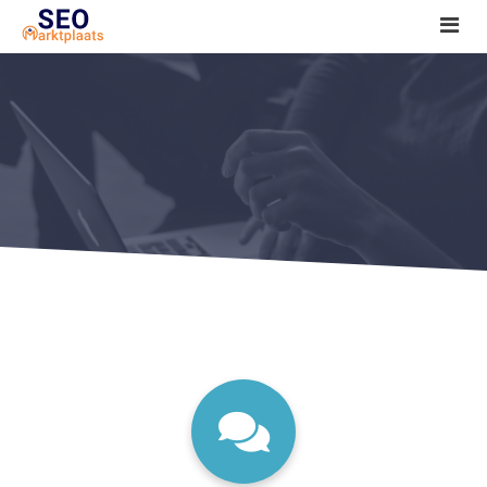
SEO tools reviews
Marketeer bij jou in de buurt?
Offerte
1. Seo voor beginners +
2. Onderzoeken +
3. Aan de slag! +