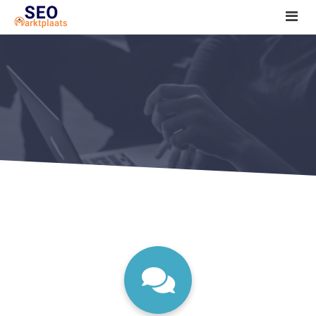
SEO tools reviews
Marketeer bij jou in de buurt?
Offerte
1. Seo voor beginners +
2. Onderzoeken +
3. Aan de slag! +