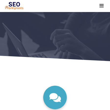
SEO tools reviews
Marketeer bij jou in de buurt?
Offerte
1. Seo voor beginners +
2. Onderzoeken +
3. Aan de slag! +