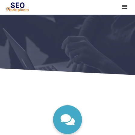
SEO tools reviews
Marketeer bij jou in de buurt?
Offerte
1. Seo voor beginners +
2. Onderzoeken +
3. Aan de slag! +