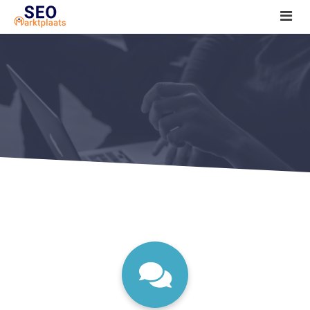
SEO tools reviews
Marketeer bij jou in de buurt?
Offerte
1. Seo voor beginners +
2. Onderzoeken +
3. Aan de slag! +