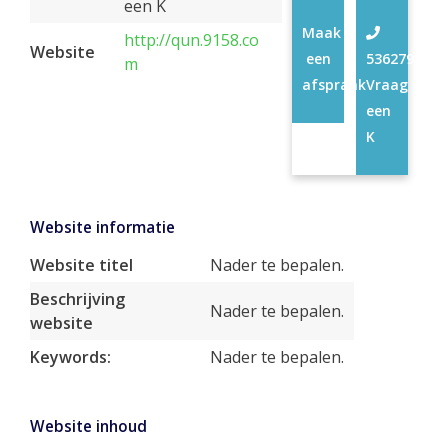
een K
Maak
http://qun.9158.co
Website
een
53627954
m
afspraak
Vraag
een
K
Website informatie
Website titel
Nader te bepalen.
Beschrijving
Nader te bepalen.
website
Keywords:
Nader te bepalen.
Website inhoud