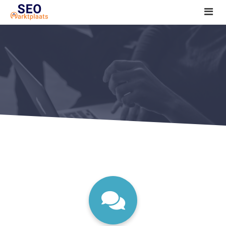
SEO tools reviews
Marketeer bij jou in de buurt?
Offerte
1. Seo voor beginners +
2. Onderzoeken +
3. Aan de slag! +