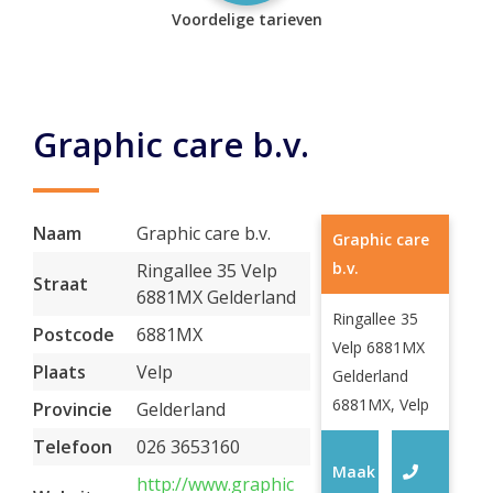
Voordelige tarieven
Graphic care b.v.
Naam
Graphic care b.v.
Graphic care
b.v.
Ringallee 35 Velp
Straat
6881MX Gelderland
Ringallee 35
Postcode
6881MX
Velp 6881MX
Plaats
Velp
Gelderland
6881MX, Velp
Provincie
Gelderland
Telefoon
026 3653160
Maak
http://www.graphic