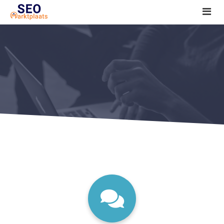
SEO tools reviews
Marketeer bij jou in de buurt?
Offerte
1. Seo voor beginners +
2. Onderzoeken +
3. Aan de slag! +