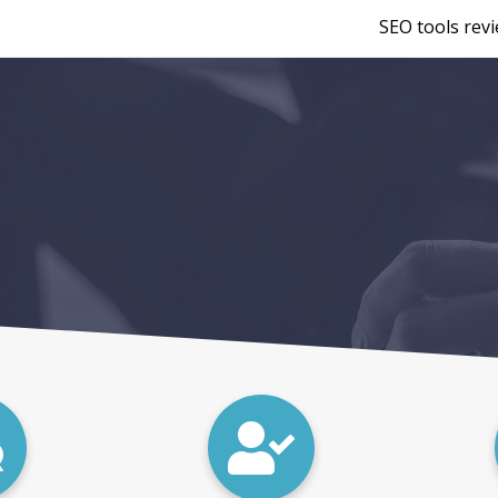
SEO tools rev