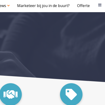
iews
Marketeer bij jou in de buurt?
Offerte