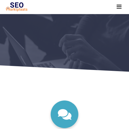
SEO tools reviews
Marketeer bij jou in de buurt?
Offerte
1. Seo voor beginners +
2. Onderzoeken +
3. Aan de slag! +