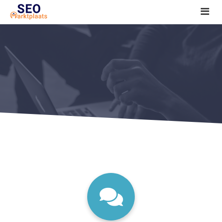
SEO tools reviews
Marketeer bij jou in de buurt?
Offerte
1. Seo voor beginners +
2. Onderzoeken +
3. Aan de slag! +