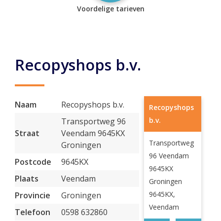
Voordelige tarieven
Recopyshops b.v.
Naam
Recopyshops b.v.
Recopyshops
b.v.
Transportweg 96
Straat
Veendam 9645KX
Transportweg
Groningen
96 Veendam
Postcode
9645KX
9645KX
Plaats
Veendam
Groningen
9645KX,
Provincie
Groningen
Veendam
Telefoon
0598 632860