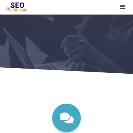
SEO tools reviews
Marketeer bij jou in de buurt?
Offerte
1. Seo voor beginners +
2. Onderzoeken +
3. Aan de slag! +