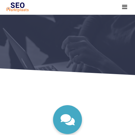
SEO tools reviews
Marketeer bij jou in de buurt?
Offerte
1. Seo voor beginners +
2. Onderzoeken +
3. Aan de slag! +