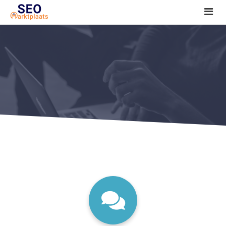
SEO tools reviews
Marketeer bij jou in de buurt?
Offerte
1. Seo voor beginners +
2. Onderzoeken +
3. Aan de slag! +