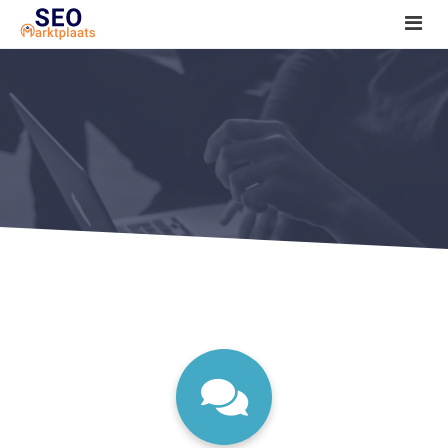
SEO tools reviews
Marketeer bij jou in de buurt?
Offerte
1. Seo voor beginners +
2. Onderzoeken +
3. Aan de slag! +