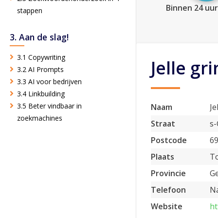
Binnen 24 uur
stappen
3. Aan de slag!
3.1 Copywriting
Jelle g
3.2 AI Prompts
3.3 AI voor bedrijven
3.4 Linkbuilding
3.5 Beter vindbaar in
Naam
Je
zoekmachines
Straat
s-
Postcode
6
Plaats
T
Provincie
Ge
Telefoon
Na
Website
ht