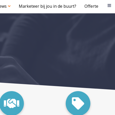
iews
Marketeer bij jou in de buurt?
Offerte