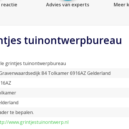
 reactie
Advies van experts
Meer k
rintjes tuinontwerpbureau
lle grintjes tuinontwerpbureau
Gravenwaardsedijk 84 Tolkamer 6916AZ Gelderland
916AZ
olkamer
lderland
der te bepalen.
tp://www.grintjestuinontwerp.nl