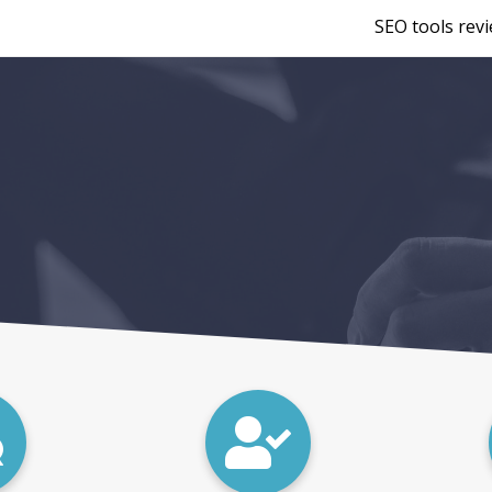
SEO tools rev