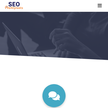
SEO tools reviews
Marketeer bij jou in de buurt?
Offerte
1. Seo voor beginners +
2. Onderzoeken +
3. Aan de slag! +