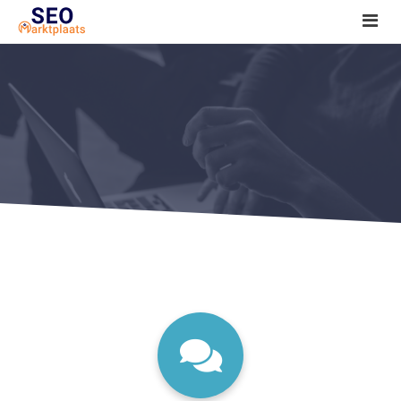
SEO tools reviews
Marketeer bij jou in de buurt?
Offerte
1. Seo voor beginners +
2. Onderzoeken +
3. Aan de slag! +