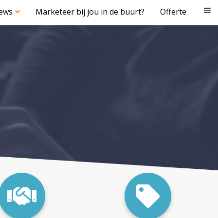
iews
Marketeer bij jou in de buurt?
Offerte