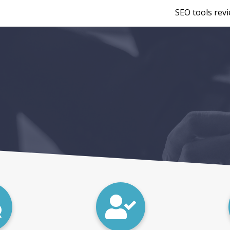
SEO tools rev