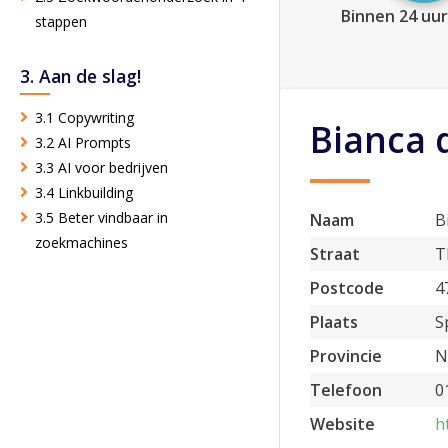
Binnen 24 uur
stappen
3. Aan de slag!
3.1 Copywriting
Bianca 
3.2 AI Prompts
3.3 AI voor bedrijven
3.4 Linkbuilding
3.5 Beter vindbaar in
Naam
B
zoekmachines
Straat
T
Postcode
4
Plaats
S
Provincie
N
Telefoon
0
Website
h