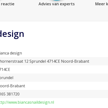
 reactie
Advies van experts
Meer k
design
ianca design
hornerstraat 12 Sprundel 4714CE Noord-Brabant
714CE
prundel
oord-Brabant
165 381720
ttp://www.biancasnaildesign.nl