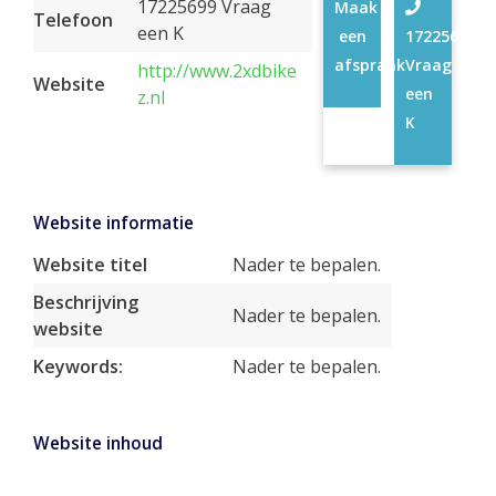
17225699 Vraag
Maak
Telefoon
een K
een
17225699
afspraak
Vraag
http://www.2xdbike
Website
een
z.nl
K
Website informatie
Website titel
Nader te bepalen.
Beschrijving
Nader te bepalen.
website
Keywords:
Nader te bepalen.
Website inhoud