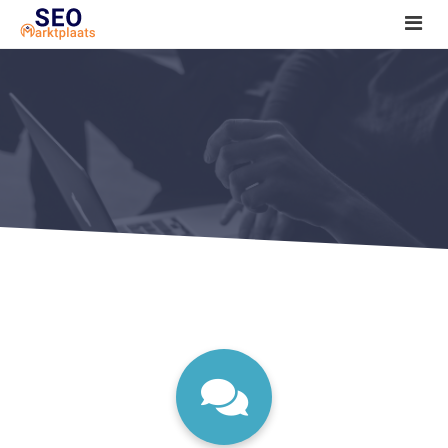
SEO tools reviews
Marketeer bij jou in de buurt?
Offerte
1. Seo voor beginners +
2. Onderzoeken +
3. Aan de slag! +