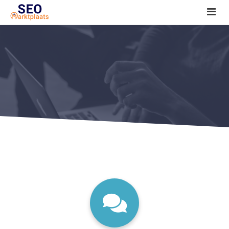
SEO tools reviews
Marketeer bij jou in de buurt?
Offerte
1. Seo voor beginners +
2. Onderzoeken +
3. Aan de slag! +