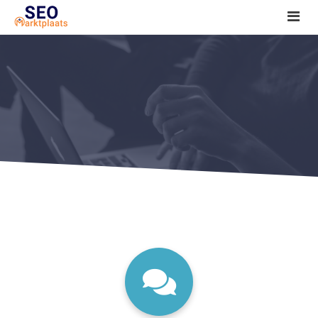
SEO tools reviews
Marketeer bij jou in de buurt?
Offerte
1. Seo voor beginners +
2. Onderzoeken +
3. Aan de slag! +