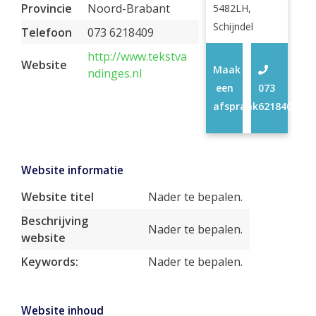
Provincie
Noord-Brabant
5482LH,
Schijndel
Telefoon
073 6218409
http://www.tekstva
Website
Maak
ndinges.nl
een
073
afspraak
6218409
Website informatie
Website titel
Nader te bepalen.
Beschrijving
Nader te bepalen.
website
Keywords:
Nader te bepalen.
Website inhoud