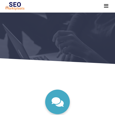
SEO tools reviews
Marketeer bij jou in de buurt?
Offerte
1. Seo voor beginners +
2. Onderzoeken +
3. Aan de slag! +