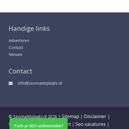
Handige links
Adverteren
Contact
Nieuws
Contact
info@seomarktplaats.nl
Sitemap
Disclaimer
© Seomarktplaats.nl 2026 |
|
|
Partners
Privacy statement
Seo vacatures
|
|
|
Toch je SEO uitbesteden?