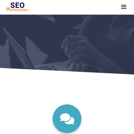
SEO tools reviews
Marketeer bij jou in de buurt?
Offerte
1. Seo voor beginners +
2. Onderzoeken +
3. Aan de slag! +