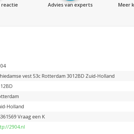
 reactie
Advies van experts
Meer k
904
hiedamse vest 53c Rotterdam 3012BD Zuid-Holland
012BD
otterdam
id-Holland
361569 Vraag een K
tp://2904.nl