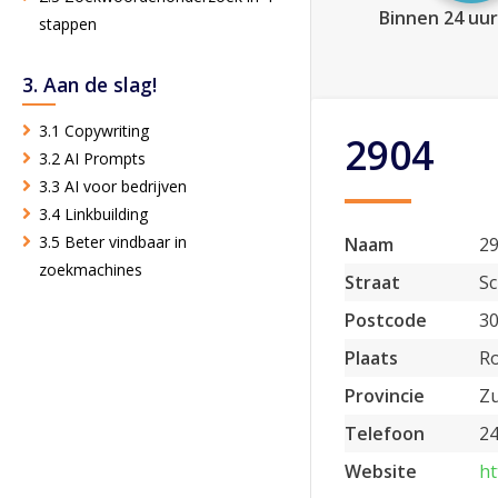
Binnen 24 uur
stappen
3. Aan de slag!
3.1 Copywriting
2904
3.2 AI Prompts
3.3 AI voor bedrijven
3.4 Linkbuilding
3.5 Beter vindbaar in
Naam
2
zoekmachines
Straat
Sc
Postcode
3
Plaats
R
Provincie
Zu
Telefoon
24
Website
ht