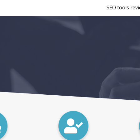
SEO tools rev