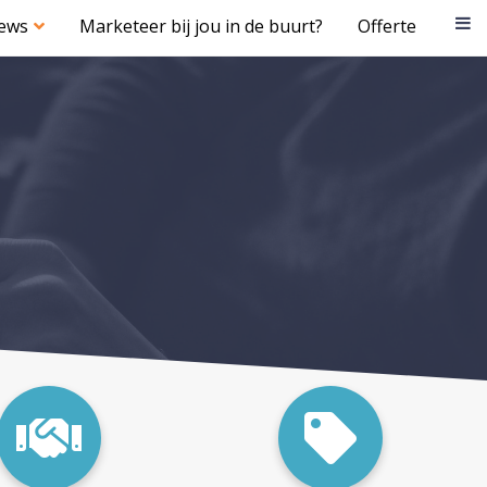
iews
Marketeer bij jou in de buurt?
Offerte