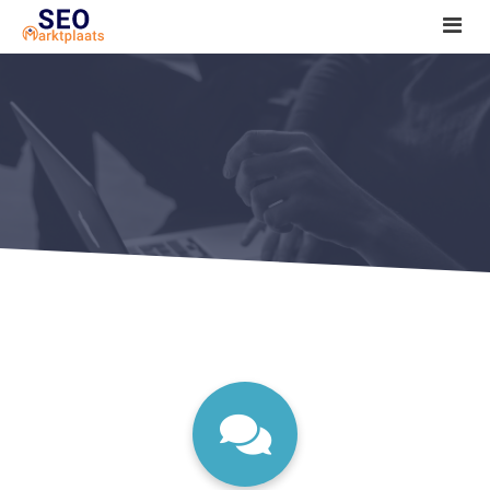
SEO tools reviews
Marketeer bij jou in de buurt?
Offerte
1. Seo voor beginners +
2. Onderzoeken +
3. Aan de slag! +